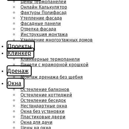
Цены термопанелей
Онлайн Калькулятор
Фактуры Полифасад
Утепление фасада
Фасадные панели
Отделка фасада
Инструкция монтажа
Утепление многоэтажных домов
Проекты
Клинкер
Клинкерные термопанели
Панели с мраморной крошкой
Дренаж
Монтаж дренажа без щебня
Окна
Остекление балконов
Остекление коттеджей
Остекление беседок
Нестандартные окна
Окна без установки
Пластиковые двери
Окна для дачи
Цены на окна