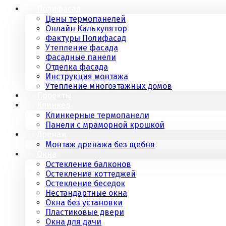
Полифасад
Цены термопанелей
Онлайн Калькулятор
Фактуры Полифасад
Утепление фасада
Фасадные панели
Отделка фасада
Инструкция монтажа
Утепление многоэтажных домов
Проекты
Клинкер
Клинкерные термопанели
Панели с мраморной крошкой
Дренаж
Монтаж дренажа без щебня
Окна
Остекление балконов
Остекление коттеджей
Остекление беседок
Нестандартные окна
Окна без установки
Пластиковые двери
Окна для дачи