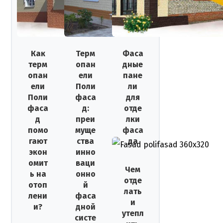
Как
Терм
Фаса
терм
опан
дные
опан
ели
пане
ели
Поли
ли
Поли
фаса
для
фаса
д:
отде
д
преи
лки
помо
муще
фаса
гают
ства
да
экон
инно
омит
ваци
Чем
ь на
онно
отде
отоп
й
лать
лени
фаса
и
и?
дной
утепл
систе