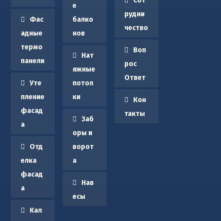
Сот
в
е
е
л
рудни
о
с
и
Фас
балко
т
чество
р
!
адные
нов
к
а
Т
термо
р
з
Воп
е
Нат
у
панели
п
рос
яжные
т
2
е
Ответ
у
Уте
потол
р
с
ь
пление
ки
Кон
л
н
фасад
такты
у
а
Заб
а
г
с
оры и
(
н
Отд
ворот
а
а
й
елка
а
с
т
фасад
а
и
Нав
а
д
е
есы
+
Кал
з
е