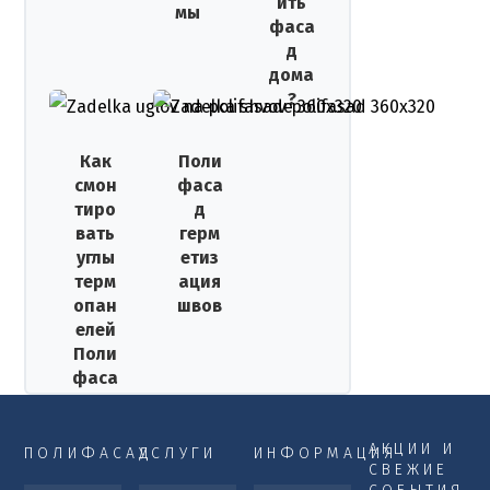
ить
мы
фаса
д
дома
?
Как
Поли
смон
фаса
тиро
д
вать
герм
углы
етиз
терм
ация
опан
швов
елей
Поли
фаса
д
АКЦИИ И
ПОЛИФАСАД
УСЛУГИ
ИНФОРМАЦИЯ
СВЕЖИЕ