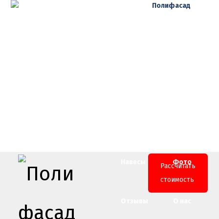
Полифасад
Проекты
Клинкер
Дренаж
Окна
Навесы
Фото
Рассчитать
стоимость
Отзывы
О нас