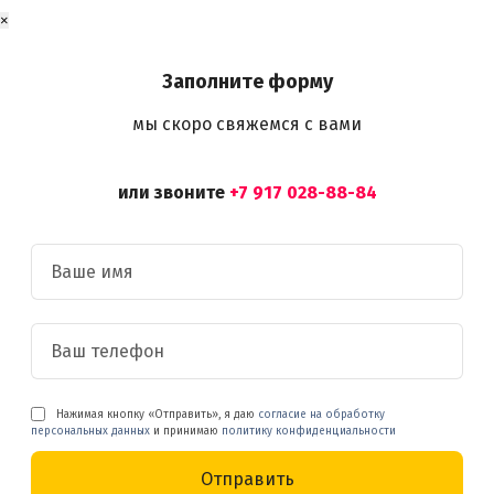
с
×
+
з
Заполните форму
а
б
мы скоро свяжемся с вами
о
р
,
или звоните
+7 917 028-88-84
а
с
а
д
+
о
к
н
Нажимая кнопку «Отправить», я даю
согласие на обработку
а
персональных данных
и принимаю
политику конфиденциальности
)