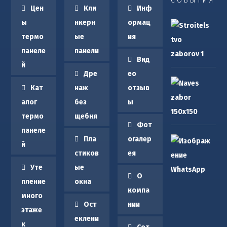
СОБЫТИЯ
Цен
Кли
Инф
С
ы
нкерн
ормац
е
термо
ые
ия
з
панеле
панели
о
Вид
н
й
Дре
ео
з
С
а
Кат
наж
отзыв
к
б
и
алог
без
ы
о
д
термо
щебня
р
к
Фот
панеле
о
а
Пла
огалер
в
п
й
стиков
ея
и
р
п
н
и
Уте
ые
е
а
О
з
р
пление
окна
в
а
компа
е
много
е
к
е
Ост
нии
с
этаже
а
х
еклени
о
з
к
а