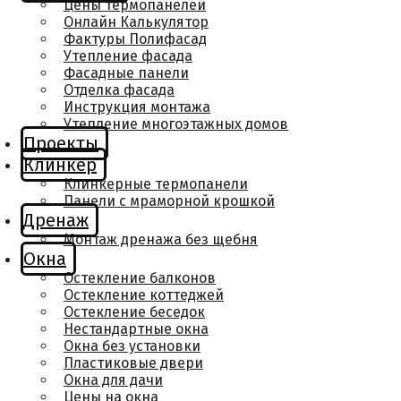
Цены термопанелей
Онлайн Калькулятор
Фактуры Полифасад
Утепление фасада
Фасадные панели
Отделка фасада
Инструкция монтажа
Утепление многоэтажных домов
Проекты
Клинкер
Клинкерные термопанели
Панели с мраморной крошкой
Дренаж
Монтаж дренажа без щебня
Окна
Остекление балконов
Остекление коттеджей
Остекление беседок
Нестандартные окна
Окна без установки
Пластиковые двери
Окна для дачи
Цены на окна