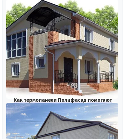
Как термопанели Полифасад помогают
экономить на отоплении?