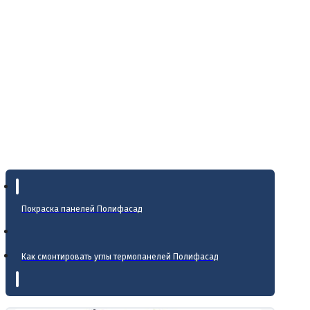
Покраска панелей Полифасад
Как смонтировать углы термопанелей Полифасад