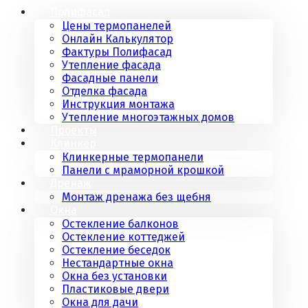
Полифасад
Цены термопанелей
Онлайн Калькулятор
Фактуры Полифасад
Утепление фасада
Фасадные панели
Отделка фасада
Инструкция монтажа
Утепление многоэтажных домов
Проекты
Клинкер
Клинкерные термопанели
Панели с мраморной крошкой
Дренаж
Монтаж дренажа без щебня
Окна
Остекление балконов
Остекление коттеджей
Остекление беседок
Нестандартные окна
Окна без установки
Пластиковые двери
Окна для дачи