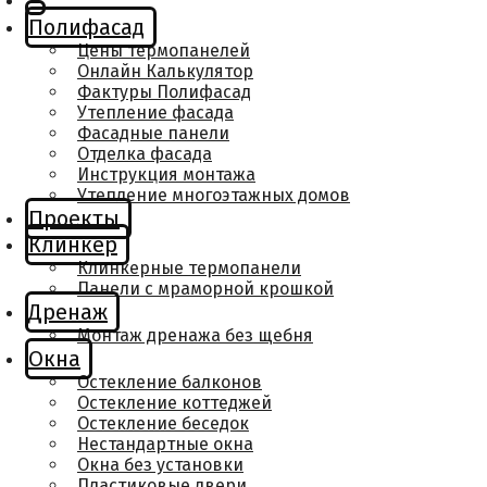
Полифасад
Цены термопанелей
Онлайн Калькулятор
Фактуры Полифасад
Утепление фасада
Фасадные панели
Отделка фасада
Инструкция монтажа
Утепление многоэтажных домов
Проекты
Клинкер
Клинкерные термопанели
Панели с мраморной крошкой
Дренаж
Монтаж дренажа без щебня
Окна
Остекление балконов
Остекление коттеджей
Остекление беседок
Нестандартные окна
Окна без установки
Пластиковые двери