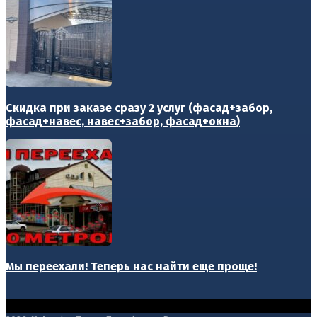
Скидка при заказе сразу 2 услуг (фасад+забор,
фасад+навес, навес+забор, фасад+окна)
Мы переехали! Теперь нас найти еще проще!