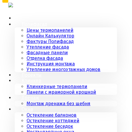
Полифасад
Цены термопанелей
Онлайн Калькулятор
Фактуры Полифасад
Утепление фасада
Фасадные панели
Отделка фасада
Инструкция монтажа
Утепление многоэтажных домов
Проекты
Клинкер
Клинкерные термопанели
Панели с мраморной крошкой
Дренаж
Монтаж дренажа без щебня
Окна
Остекление балконов
Остекление коттеджей
Остекление беседок
Нестандартные окна