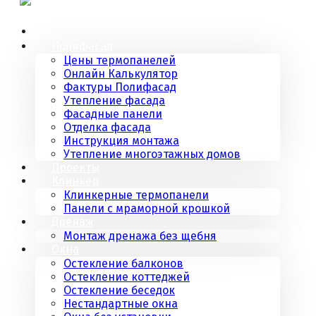
Полифасад
Цены термопанелей
Онлайн Калькулятор
Фактуры Полифасад
Утепление фасада
Фасадные панели
Отделка фасада
Инструкция монтажа
Утепление многоэтажных домов
Проекты
Клинкер
Клинкерные термопанели
Панели с мраморной крошкой
Дренаж
Монтаж дренажа без щебня
Окна
Остекление балконов
Остекление коттеджей
Остекление беседок
Нестандартные окна