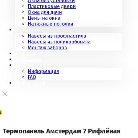
Окна без установки
Пластиковые двери
Окна для дачи
Цены на окна
Натяжные потолки
Навесы
Навесы из профнастила
Навесы из поликарбоната
Монтаж заборов
Фото
Отзывы
О нас
Информация
FAQ
Контакты
%
Термопанель Амстердам 7 Рифлёная