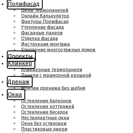
Полифасад
Цены термопанелей
Онлайн Калькулятор
Фактуры Полифасад
Утепление фасада
Фасадные панели
Отделка фасада
Инструкция монтажа
Утепление многоэтажных домов
Проекты
Клинкер
Клинкерные термопанели
Панели с мраморной крошкой
Дренаж
Монтаж дренажа без щебня
Окна
Остекление балконов
Остекление коттеджей
Остекление беседок
Нестандартные окна
Окна без установки
Пластиковые двери