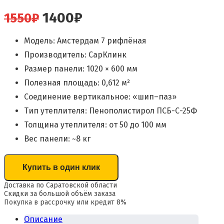
Первоначальная
Текущая
1400
₽
1550
₽
цена
цена:
Модель: Амстердам 7 рифлёная
составляла
1400₽.
Производитель: СарКлинк
1550₽.
Размер панели: 1020 × 600 мм
Полезная площадь: 0,612 м²
Соединение вертикальное: «шип–паз»
Тип утеплителя: Пенополистирол ПСБ-С-25Ф
Толщина утеплителя: от 50 до 100 мм
Вес панели: ~8 кг
Купить в один клик
Доставка по Саратовской области
Скидки за большой объём заказа
Покупка в рассрочку или кредит 8%
Описание