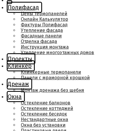
Полифасад
Цены термопанелей
Онлайн Калькулятор
Фактуры Полифасад
Утепление фасада
Фасадные панели
Отделка фасада
Инструкция монтажа
Утепление многоэтажных домов
Проекты
Клинкер
Клинкерные термопанели
Панели с мраморной крошкой
Дренаж
Монтаж дренажа без щебня
Окна
Остекление балконов
Остекление коттеджей
Остекление беседок
Нестандартные окна
Окна без установки
Пластиковые двери