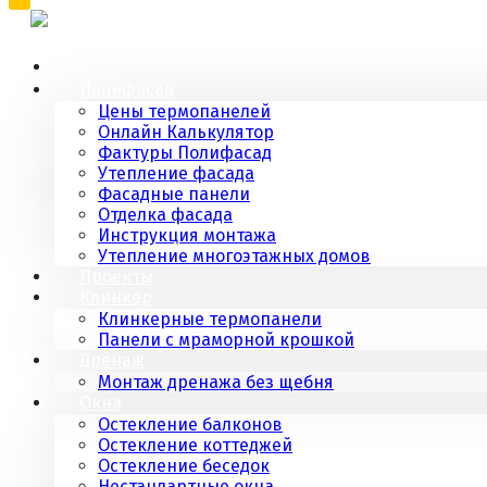
Полифасад
Цены термопанелей
Онлайн Калькулятор
Фактуры Полифасад
Утепление фасада
Фасадные панели
Отделка фасада
Инструкция монтажа
Утепление многоэтажных домов
Проекты
Клинкер
Клинкерные термопанели
Панели с мраморной крошкой
Дренаж
Монтаж дренажа без щебня
Окна
Остекление балконов
Остекление коттеджей
Остекление беседок
Нестандартные окна