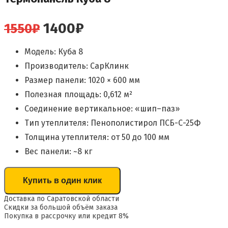
Первоначальная
Текущая
1400
₽
1550
₽
цена
цена:
Модель: Куба 8
составляла
1400₽.
Производитель: СарКлинк
1550₽.
Размер панели: 1020 × 600 мм
Полезная площадь: 0,612 м²
Соединение вертикальное: «шип–паз»
Тип утеплителя: Пенополистирол ПСБ-С-25Ф
Толщина утеплителя: от 50 до 100 мм
Вес панели: ~8 кг
Купить в один клик
Доставка по Саратовской области
Скидки за большой объём заказа
Покупка в рассрочку или кредит 8%