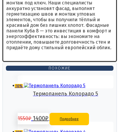
монтаж под ключ. Наши специалисты
аккуратно установят фасад, выполнят
герметизацию швов и монтаж угловых
элементов, чтобы вы получили тёплый и
красивый дом без лишних хлопот. Фасадные
панели Куба 8 — это инвестиция в комфорт и
энергоэффективность: вы экономите на
отоплении, повышаете долговечность стен и
придаёте дому стильный европейский облик.
ПОХОЖИЕ
-10%
Термопанель Колорадо 5
Первоначальная
Текущая
1400
₽
1550
₽
Подробнее
цена
цена: