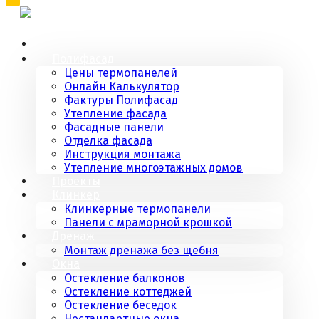
Полифасад
Цены термопанелей
Онлайн Калькулятор
Фактуры Полифасад
Утепление фасада
Фасадные панели
Отделка фасада
Инструкция монтажа
Утепление многоэтажных домов
Проекты
Клинкер
Клинкерные термопанели
Панели с мраморной крошкой
Дренаж
Монтаж дренажа без щебня
Окна
Остекление балконов
Остекление коттеджей
Остекление беседок
Нестандартные окна