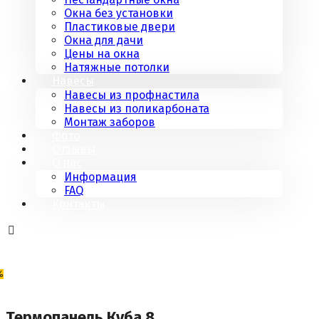
Окна без установки
Пластиковые двери
Окна для дачи
Цены на окна
Натяжные потолки
Навесы
Навесы из профнастила
Навесы из поликарбоната
Монтаж заборов
Фото
Отзывы
О нас
Информация
FAQ
Контакты
%
Термопанель Куба 8