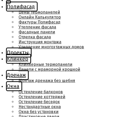
Полифасад
Цены термопанелей
Онлайн Калькулятор
Фактуры Полифасад
Утепление фасада
Фасадные панели
Отделка фасада
Инструкция монтажа
Утепление многоэтажных домов
Проекты
Клинкер
Клинкерные термопанели
Панели с мраморной крошкой
Дренаж
Монтаж дренажа без щебня
Окна
Остекление балконов
Остекление коттеджей
Остекление беседок
Нестандартные окна
Окна без установки
Пластиковые двери