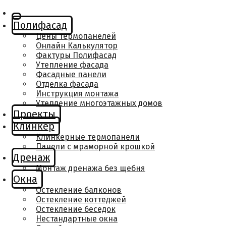
Полифасад
Цены термопанелей
Онлайн Калькулятор
Фактуры Полифасад
Утепление фасада
Фасадные панели
Отделка фасада
Инструкция монтажа
Утепление многоэтажных домов
Проекты
Клинкер
Клинкерные термопанели
Панели с мраморной крошкой
Дренаж
Монтаж дренажа без щебня
Окна
Остекление балконов
Остекление коттеджей
Остекление беседок
Нестандартные окна