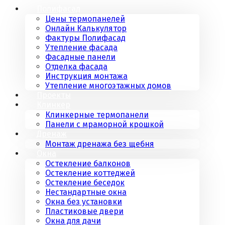
Полифасад
Цены термопанелей
Онлайн Калькулятор
Фактуры Полифасад
Утепление фасада
Фасадные панели
Отделка фасада
Инструкция монтажа
Утепление многоэтажных домов
Проекты
Клинкер
Клинкерные термопанели
Панели с мраморной крошкой
Дренаж
Монтаж дренажа без щебня
Окна
Остекление балконов
Остекление коттеджей
Остекление беседок
Нестандартные окна
Окна без установки
Пластиковые двери
Окна для дачи