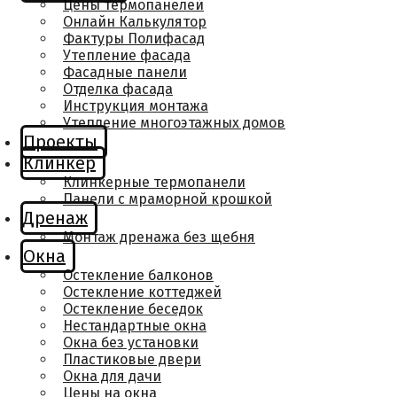
Цены термопанелей
Онлайн Калькулятор
Фактуры Полифасад
Утепление фасада
Фасадные панели
Отделка фасада
Инструкция монтажа
Утепление многоэтажных домов
Проекты
Клинкер
Клинкерные термопанели
Панели с мраморной крошкой
Дренаж
Монтаж дренажа без щебня
Окна
Остекление балконов
Остекление коттеджей
Остекление беседок
Нестандартные окна
Окна без установки
Пластиковые двери
Окна для дачи
Цены на окна