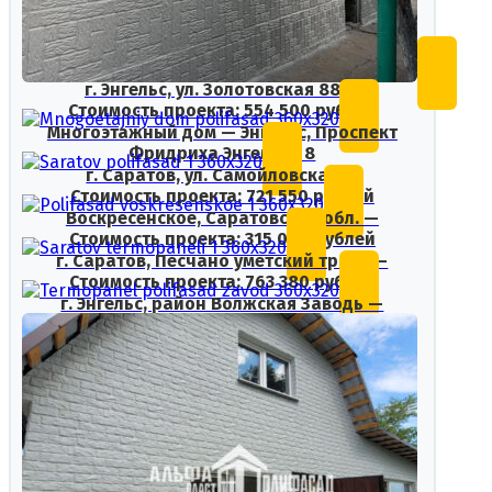
г. Энгельс, ул. Золотовская 88 —
Стоимость проекта: 554 500 рублей
Многоэтажный дом — Энгельс, Проспект
Фридриха Энгельса 8
г. Саратов, ул. Самойловская —
Стоимость проекта: 721 550 рублей
Воскресенское, Саратовская обл. —
Стоимость проекта: 315 000 рублей
г. Саратов, Песчано уметский тракт —
Стоимость проекта: 763 380 рублей
г. Энгельс, район Волжская Заводь —
Стоимость проекта: 735 000 рублей