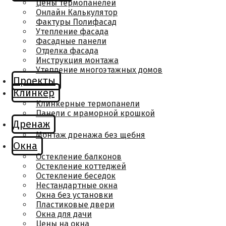
Цены термопанелей
Онлайн Калькулятор
Фактуры Полифасад
Утепление фасада
Фасадные панели
Отделка фасада
Инструкция монтажа
Утепление многоэтажных домов
Проекты
Клинкер
Клинкерные термопанели
Панели с мраморной крошкой
Дренаж
Монтаж дренажа без щебня
Окна
Остекление балконов
Остекление коттеджей
Остекление беседок
Нестандартные окна
Окна без установки
Пластиковые двери
Окна для дачи
Цены на окна