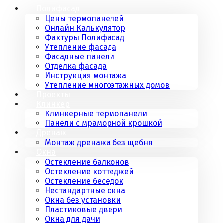
Полифасад
Цены термопанелей
Онлайн Калькулятор
Фактуры Полифасад
Утепление фасада
Фасадные панели
Отделка фасада
Инструкция монтажа
Утепление многоэтажных домов
Проекты
Клинкер
Клинкерные термопанели
Панели с мраморной крошкой
Дренаж
Монтаж дренажа без щебня
Окна
Остекление балконов
Остекление коттеджей
Остекление беседок
Нестандартные окна
Окна без установки
Пластиковые двери
Окна для дачи