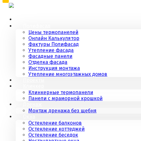
Полифасад
Цены термопанелей
Онлайн Калькулятор
Фактуры Полифасад
Утепление фасада
Фасадные панели
Отделка фасада
Инструкция монтажа
Утепление многоэтажных домов
Проекты
Клинкер
Клинкерные термопанели
Панели с мраморной крошкой
Дренаж
Монтаж дренажа без щебня
Окна
Остекление балконов
Остекление коттеджей
Остекление беседок
Нестандартные окна