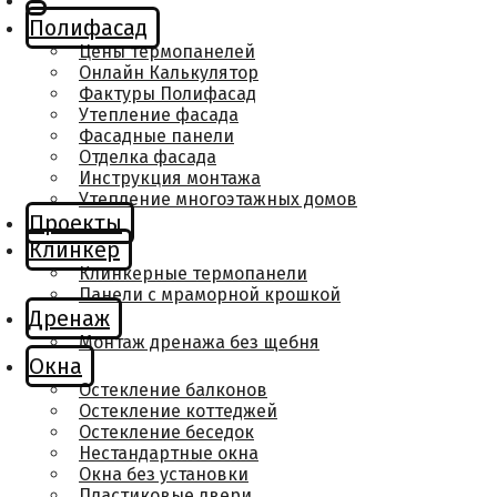
Полифасад
Цены термопанелей
Онлайн Калькулятор
Фактуры Полифасад
Утепление фасада
Фасадные панели
Отделка фасада
Инструкция монтажа
Утепление многоэтажных домов
Проекты
Клинкер
Клинкерные термопанели
Панели с мраморной крошкой
Дренаж
Монтаж дренажа без щебня
Окна
Остекление балконов
Остекление коттеджей
Остекление беседок
Нестандартные окна
Окна без установки
Пластиковые двери