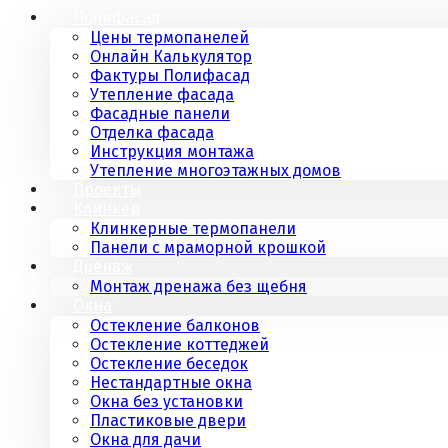
Полифасад
Цены термопанелей
Онлайн Калькулятор
Фактуры Полифасад
Утепление фасада
Фасадные панели
Отделка фасада
Инструкция монтажа
Утепление многоэтажных домов
Проекты
Клинкер
Клинкерные термопанели
Панели с мраморной крошкой
Дренаж
Монтаж дренажа без щебня
Окна
Остекление балконов
Остекление коттеджей
Остекление беседок
Нестандартные окна
Окна без установки
Пластиковые двери
Окна для дачи