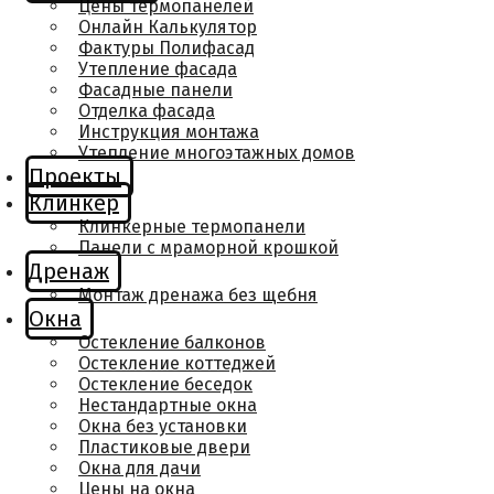
Цены термопанелей
Онлайн Калькулятор
Фактуры Полифасад
Утепление фасада
Фасадные панели
Отделка фасада
Инструкция монтажа
Утепление многоэтажных домов
Проекты
Клинкер
Клинкерные термопанели
Панели с мраморной крошкой
Дренаж
Монтаж дренажа без щебня
Окна
Остекление балконов
Остекление коттеджей
Остекление беседок
Нестандартные окна
Окна без установки
Пластиковые двери
Окна для дачи
Цены на окна